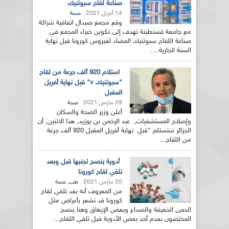
صناعة لقاح سبوتنيك
14 أبريل 2021
صحة
وقع مجمع صيدال اتفاقية شراكة
مع جامعة قسنطينة تهدف إلى تكوين خبراء المجمع في
صناعة اللقاح سبوتنيك المضاد لفيروس كورونا قبل نهاية
السنة الجارية....
استلام 920 ألف جرعة من لقاح
"سبوتنيك v" قبل نهاية أفريل
المقبل
29 مارس 2021
صحة
أعلن وزير الصحة والسكان
وإصلاح المستشفيات, عبد الرحمن بن بوزيد, هذا الاثنين, أن
الجزائر ستستلم "قبل نهاية أفريل المقبل 920 ألف جرعة
من اللقاح...
أدوية ينصح تجنبها قبل وبعد
تلقي لقاح كورونا
20 مارس 2021
,
طب
صحة
من المعروف أنه بعد تلقي لقاح
كورونا قد تشعر بأعراض مثل
الحمى الخفيفة والصداع وبعض الإرهاق وهنا ينصح
المختصون بعدم أخذ بعض الأدوية قبل تلقي اللقاح...