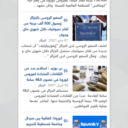
758.400 جرعة لقاح مضاد لفيروس كورونا في إطار ألية
"كوفاكس" للمنظمة العالمية للصحة. وكان معهد...
السفير الروسي بالجزائر
:وصول 500 ألف جرعة من
لقاح سبوتنيك خلال شهري ماي
وجوان
07 مايو 2021
الجزائر
كشف السفير الروسي لدى الجزائر "إيقوربيليايف" أن شحنات
جديدة من لقاح سبوتنيك ستصل الجزائر خلال شهري ماي و
جوان . وقال السفير الروسي لدى الجزائر "...
بن بوزيد : استلاـم عدد من
اللقاحات المضادة لفيروس
كورونا في غضون الـ48 ساعة
30 أبريل 2021
الجزائر
ستستلم الجزائر في غضون الـ48
ساعة القادمة عددا من اللقاحات المضادة لفيروس
كوفيد-19 سيما الروسية والصينية منها، لتباشر بعدها
عملية تلقيح المواطنين...
كورونا: اتفاقية بين صيدال
وجامعة قسنطينة لتسريع