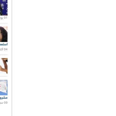
01 يونيو 2021 |
استعم
04 أكتوبر 2020 |
مشروع
03 سبتمبر 2020 |