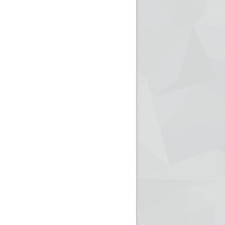
ريم الإذاعة الجزائرية للرياضيين البارالمبيين المتوجين
بالصور... اللقاء الوطني لمديري الإذ
اليات في طوكيو
حول مرافقة وتغطية الإنتخابات المحلية لـ27 نوفمب