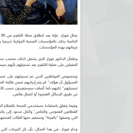
ج
الخاصة بذلك بالمؤسسات الصحية الجوارية تدريجيا 
جرعاتهم بهذه المؤسسات.
وطمأن الدكتور فورار الذي يشغل كذلك منصب مدير ا
المقبلين على عملية التلقيح بعد تسجيلهم بأنهم سي
وبخصوص المواطنين الذين تم تسجيلهم على مستو
المسؤول أن هؤلاء" لم يتم إدراجهم ضمن قائمة الم
تسجيلهم" لكنهم-كما أضاف-سيستفيدون حسب الأول
عن طريق الرسائل القصيرة أو اتصال هاتفي.
وفيما يتعلق باستفادة مستخدمي الصحة بالقطاع ال
القطاعين العمومي والخاص" والكل مدعو، إلى جانب ا
التي وصفها "بالمرنة" وتستفيد منها الفئات المستهدف
وذكر فورار، في هذا المجال، بأن كل الجرعات التي 