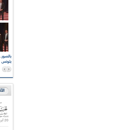
اعات الوطنية والجهوية
الإذاعة الجزائرية تقف دقيقة صمت ترحما على أرواح شهداء
ر 2021
17 أكتوبر 1961
بتونس
الأ
20 أبريل 2021 |