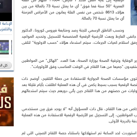
الرقمية إلى غاية أمس الأحد 7 مارس، 11684 منهم من الفئة
العمرية "50 سنة فما فوق" أي ما يمثل نسبة 73 بالمائة من بين
هؤلاء 8613 شخص من نفس الفئة يعانون من الأمراض المزمنة
أي ما يمثل نسبة 70 بالمائة.
والتلفزي
وحسب الناطق الرسمي للجنة رصد ومتابعة فيروس كورونا، الدكتور
مال فورار، فإنه بعد انطلاق حملة التلقيح في 30 جانفي الفارط وبعث الأرضية الرقمية المخصصة للتسجيل وتحديد المواعيد
وفق استلام كميات الجرعات، سيتم استدعاء هؤلاء "حسب الاولوية" لتلقى
لوقاية وترقية الصحة بوزارة الصحة، هذا العدد "الهائل" من المواطنين
كل ال
ستفيدون "جميعا من هذا اللقاح في الوقت المناسب وفق الأولويات".
ى مؤسسات الصحة الجوارية للاستفادة من حملة التلقيح، أوضح ذات
نصة الرقمية بسبب بسيط يكمن في أن هذه العملية اطلقت بأيام قليلة بعد
يات من حصتهم من هذا اللقاح حين يأتي دورهم حيث سيتم استدعائهم
خاص من هذا اللقاح، قال ذات المسؤول أنه "لا يوجد فرق بين مستخدمي
لمواطنين، إلى التسجيل عبر الأرضية الرقمية للاستفادة من هذه العملية
ة بالدرجة الأولى.
استوردت لحد الساعة تم استهلاكها باستثناء حصة اللقاح الصيني التي لم