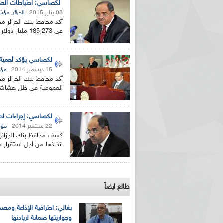
لكصاسي: احتياطات الصرف بلغت 273ر185 مليار دول
08 يناير 2015
,
الجزائر
مؤشر
أكد محافظ بنك الجزائر م
في 273ر185 مليار دولار في نهاية سبتمبر 2014 "و هو مستوى ملائم...
لكصاسي يؤكد أهمية ا
15 ديسمبر 2014
مؤش
أكد محافظ بنك الجزائر مح
العمومية في ظل هشاشة م
لكصاسي: إجراءات احتر
22 سبتمبر 2014
مؤش
كشف محافظ بنك الجزائر مح
اتخاذها من أجل استقرار 
طالع ايضاً
بغالي: احترافية الإذاعة ومصد
وجواريتها ضمانة لريادتها