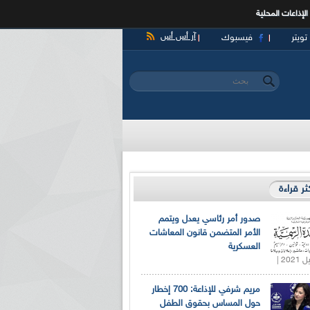
الإذاعات المحلية
آر أس أس
تويتر
فيسبوك
‏بحث ‏
استمارة البحث
كثر قراءة
صدور أمر رئاسي يعدل ويتمم
الأمر المتضمن قانون المعاشات
العسكرية
مريم شرفي للإذاعة: 700 إخطار
حول المساس بحقوق الطفل