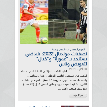
,
,
الفريق الوطني
كرة القدم
رياضة
تصفيات مونديال 2022: بلماضي
يستنجد بـ "عمورة" و"قبال"
لتعويض وناس
03 أكتوبر 2021
أعلن الاتحاد الجزائري لكرة القدم، مساء
الأحد، عن استدعاء الناخب الوطني، جمال بلماضي،
باستدعاء محمد أمين عمورة (21 سنة)، المهاجم الشاب
لنادي لوغانو السويسري، وإيلان قايس قبال (23 سنة)
متوسط ملعب رامس...
اقرأ المزيد