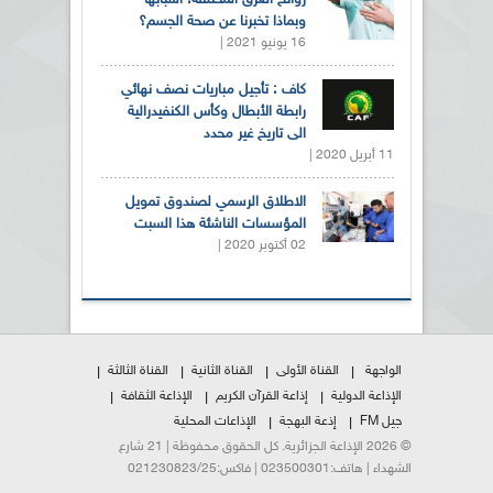
روائح العرق المختلفة: أسبابها
وبماذا تخبرنا عن صحة الجسم؟
16 يونيو 2021 |
كاف : تأجيل مباريات نصف نهائي
رابطة الأبطال وكأس الكنفيدرالية
الى تاريخ غير محدد
11 أبريل 2020 |
الاطلاق الرسمي لصندوق تمويل
المؤسسات الناشئة هذا السبت
02 أكتوبر 2020 |
الواجهة
القناة الأولى
القناة الثانية
القناة الثالثة
الإذاعة الدولية
إذاعة القرآن الكريم
الإذاعة الثقافة
جيل FM
إذعة البهجة
الإذاعات المحلية
© 2026 الإذاعة الجزائرية. كل الحقوق محفوظة | 21 شارع
الشهداء | هاتف:023500301 | فاكس:021230823/25