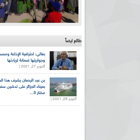
طالع ايضاً
بغالي: احترافية الإذاعة ومصد
وجواريتها ضمانة لريادتها
أكتوبر 27, 2021 |
بن عبد الرحمان يشرف هذا ا
بميناء الجزائر على تدشين سف
مختار 3...
أكتوبر 28, 2021 |