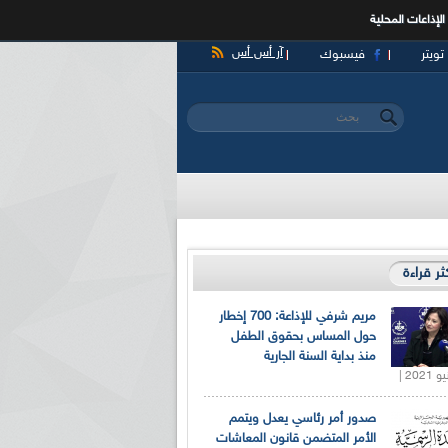
الإذاعات المحلية
آر أس أس
تويتر
فيسبوك
‏بحث ‏
استمارة البحث
كثر قراءة
مريم شرفي للإذاعة: 700 إخطار
حول المساس بحقوق الطفل
منذ بداية السنة الجارية
صدور أمر رئاسي يعدل ويتمم
الأمر المتضمن قانون المعاشات