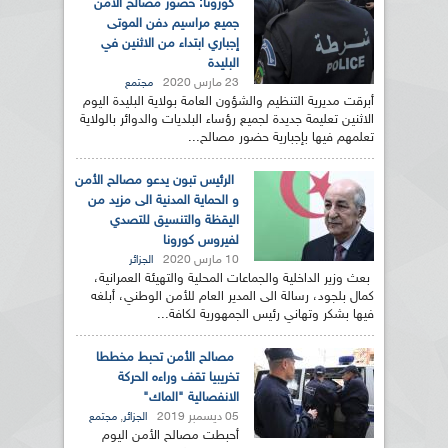
كورونا: حضور مصالح الأمن
جميع مراسيم دفن الموتى
إجباري ابتداء من الاثنين في
البليدة
23 مارس 2020
مجتمع
أبرقت مديرية التنظيم والشؤون العامة بولاية البليدة اليوم
الاثنين تعليمة جديدة لجميع رؤساء البلديات والدوائر بالولاية
تعلمهم فيها بإجبارية حضور مصالح...
الرئيس تبون يدعو مصالح الأمن
و الحماية المدنية الى مزيد من
اليقظة والتنسيق للتصدي
لفيروس كورونا
10 مارس 2020
الجزائر
بعث وزير الداخلية والجماعات المحلية والتهيئة العمرانية،
كمال بلجود، رسالة الى المدير العام للأمن الوطني، أبلغه
فيها بشكر وتهاني رئيس الجمهورية لكافة...
مصالح الأمن تحبط مخططا
تخريبيا تقف وراءه الحركة
الانفصالية "الماك"
05 ديسمبر 2019
,
الجزائر
مجتمع
أحبطت مصالح الأمن اليوم