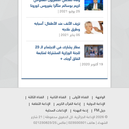
وفاة صحفي التلفزيون العمومي
كريم بوسالم متأثرا بفيروس كورونا
25 يوليو 2021 |
نزيف الأنف عند الأطفال: أسبابه
وطرق علاجه
05 يناير 2021 |
عطار يشارك في الاجتماع الـ 23
للجنة الوزارية المشتركة لمتابعة
اتفاق أوبك +
19 أكتوبر 2020 |
الواجهة
القناة الأولى
القناة الثانية
القناة الثالثة
الإذاعة الدولية
إذاعة القرآن الكريم
الإذاعة الثقافة
جيل FM
إذعة البهجة
الإذاعات المحلية
© 2026 الإذاعة الجزائرية. كل الحقوق محفوظة | 21 شارع
الشهداء | هاتف:023500301 | فاكس:021230823/25