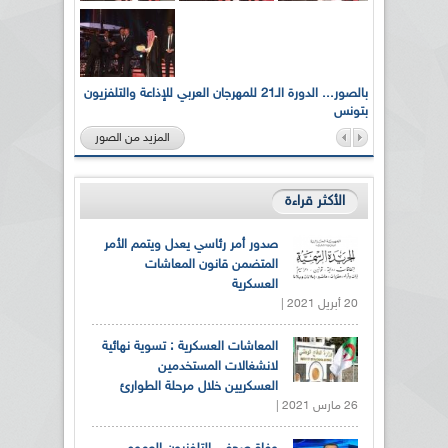
لى أرواح
بالصور... الدورة الـ21 للمهرجان العربي للإذاعة والتلفزيون
بتونس
المزيد من الصور
الأكثر قراءة
صدور أمر رئاسي يعدل ويتمم الأمر
المتضمن قانون المعاشات
العسكرية
20 أبريل 2021 |
المعاشات العسكرية : تسوية نهائية
لانشغالات المستخدمين
العسكريين خلال مرحلة الطوارئ
26 مارس 2021 |