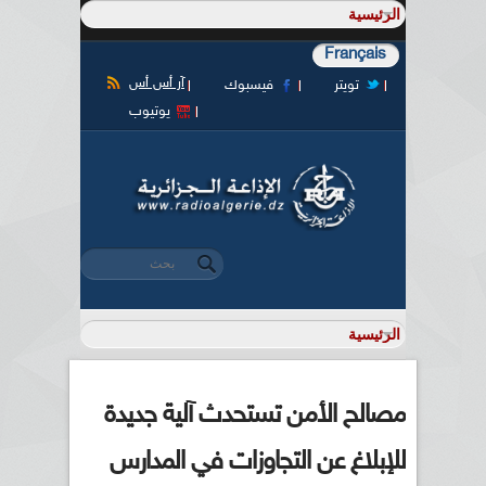
Français
آر أس أس
تويتر
فيسبوك
يوتيوب
‏بحث ‏
استمارة البحث
مصالح الأمن تستحدث آلية جديدة
للإبلاغ عن التجاوزات في المدارس