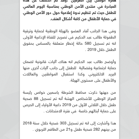
همزة الوصل بين الطرفين ،وقد تم الكشف عن هذه
المبادرة في منتدى الأمن الوطني بمناسبة اليوم العالمي
للطفل حيث تم تنظيم ندوة إعلامية حول دور الأمن الوطني
في حماية الأطفال من كافة أشكال العنف.
وفي هذا الجانب أفاد العضو بالهيئة الوطنية لحماية وترقية
الطفولة طالب عبد الحكيم في تصريح للقناة الإذاعية الأولى
انه تم تسجيل 580 حالة إخطار متعلقة بالمساس بحقوق
الطفل خلال 2019 .
وأوضح طالب عبد الحكيم انه هناك آليات قانونية لضمان
حماية اجتماعية وقضائية للطفل إلى جانب آليات أخرى منها
البريد الالكتروني وكذا استقبال المواطنين والعائلات
والأطفال على مستوى الهيئة.
من جهتها ذكرت محافظ الشرطة ياسمين خواص رئيسة
المركز الوطني للأشخاص الهشة أنه تم تسجيل 88 ضحية
طفل خلال الثلاثي الأول من 2019 داعية الأولياء إلى الحرص
على حماية أبنائهم خاصة في فترة الامتحانات .
هذا وأشارت إلى انه تم تسجيل 303 ضحية خلال سنة 2018
من بينهم 282 ضحية طفل و21 من الطاقم التربوي .