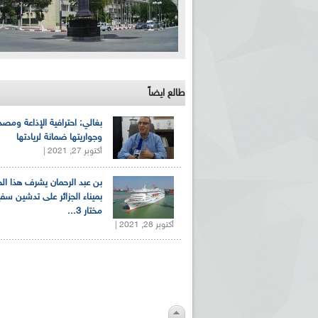
طالع ايضاً
بغالي: احترافية الإذاعة ومصد
وجواريتها ضمانة لريادتها
أكتوبر 27, 2021 |
بن عبد الرحمان يشرف هذا ا
بميناء الجزائر على تدشين سف
مختار 3...
أكتوبر 28, 2021 |