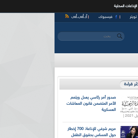
الإذاعات المحلية
آر أس أس
تويتر
فيسبوك
‏بحث ‏
استمارة البحث
كثر قراءة
صدور أمر رئاسي يعدل ويتمم
الأمر المتضمن قانون المعاشات
العسكرية
مريم شرفي للإذاعة: 700 إخطار
حول المساس بحقوق الطفل