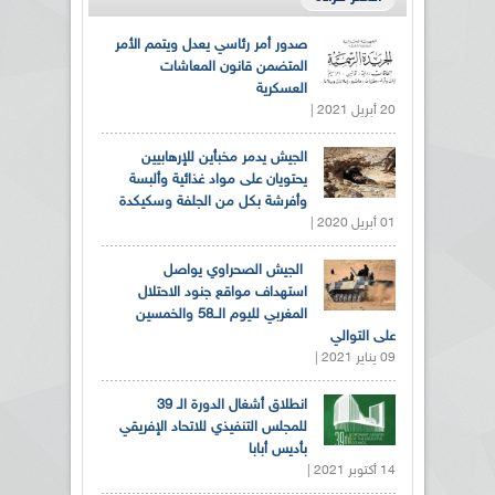
صدور أمر رئاسي يعدل ويتمم الأمر
المتضمن قانون المعاشات
العسكرية
20 أبريل 2021 |
الجيش يدمر مخبأين للإرهابيين
يحتويان على مواد غذائية وألبسة
وأفرشة بكل من الجلفة وسكيكدة
01 أبريل 2020 |
الجيش الصحراوي يواصل
استهداف مواقع جنود الاحتلال
المغربي لليوم الــ58 والخمسين
على التوالي
09 يناير 2021 |
انطلاق أشغال الدورة الـ 39
للمجلس التنفيذي للاتحاد الإفريقي
بأديس أبابا
14 أكتوبر 2021 |