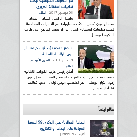
مع الأطراف السياسية لبحث
تداعيات استقالة الحريري
08 نوفمبر 2017
العالم
واصل الرئيس اللبناني العماد
ميشال عون،أمس الثلاثاء مشاوراته مع الأطراف السياسية
لبحث تداعيات استقالة رئيس الوزراء سعد الحريري من رئاسة
الحكومة،وسبل...
سمير جعجع يؤيد ترشيح ميشال
عون للرئاسة اللبنانية
19 يناير 2016
,
الشرق الأوسط
العالم
أعلن رئيس حزب القوات اللبنانية
سمير جعجع تبني حزب القوات لترشيح العماد ميشال عون
زعيم التيار الوطني الحر لمنصب رئيس لبنان ، داعيا تحالف
14 آذار"مارس...
طالع ايضاً
الإذاعة الجزائرية تحي الذكرى 59 لبسط
السيادة على الإذاعة والتلفزيون
أكتوبر 27, 2021 |