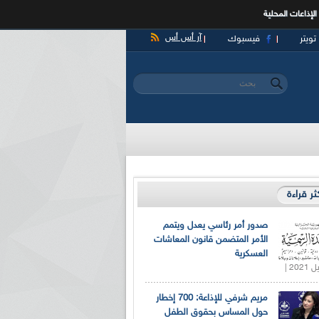
الإذاعات المحلية
آر أس أس
تويتر
فيسبوك
‏بحث ‏
استمارة البحث
كثر قراءة
صدور أمر رئاسي يعدل ويتمم
الأمر المتضمن قانون المعاشات
العسكرية
مريم شرفي للإذاعة: 700 إخطار
حول المساس بحقوق الطفل