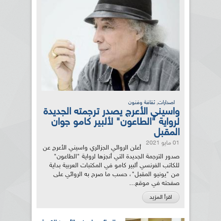
,
اصدارات
ثقافة وفنون
واسيني الأعرج يصدر ترجمته الجديدة
لرواية "الطاعون" لألبير كامو جوان
المقبل
01 مايو 2021
أعلن الروائي الجزائري واسيني الأعرج عن
صدور الترجمة الجديدة التي أنجزها لرواية "الطاعون"
للكاتب الفرنسي ألبير كامو في المكتبات العربية بداية
من "يونيو المقبل"، حسب ما صرح به الروائي على
صفحته في موقع...
اقرأ المزيد