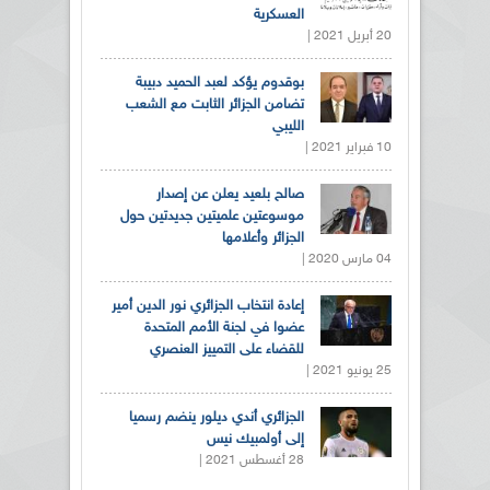
العسكرية
20 أبريل 2021 |
بوقدوم يؤكد لعبد الحميد دبيبة
تضامن الجزائر الثابت مع الشعب
الليبي
10 فبراير 2021 |
صالح بلعيد يعلن عن إصدار
موسوعتين علميتين جديدتين حول
الجزائر وأعلامها
04 مارس 2020 |
إعادة انتخاب الجزائري نور الدين أمير
عضوا في لجنة الأمم المتحدة
للقضاء على التمييز العنصري
25 يونيو 2021 |
الجزائري أندي ديلور ينضم رسميا
إلى أولمبيك نيس
28 أغسطس 2021 |