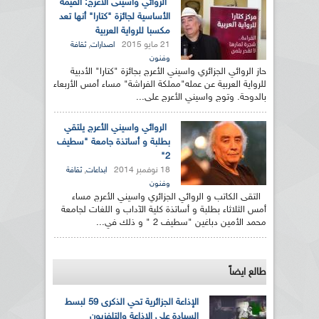
الروائي واسينى الأعرج: القيمة
الأساسية لجائزة "كتارا" أنها تعد
مكسبا للرواية العربية
21 مايو 2015
,
اصدارات
ثقافة
وفنون
حاز الروائي الجزائري واسيني الأعرج بجائزة "كتارا" الأدبية
للرواية العربية عن عمله"مملكة الفراشة" مساء أمس الأربعاء
بالدوحة. وتوج واسيني الأعرج على...
الروائي واسيني الأعرج يلتقي
بطلبة و أساتذة جامعة "سطيف
2"
18 نوفمبر 2014
,
ابداعات
ثقافة
وفنون
التقى الكاتب و الروائي الجزائري واسيني الأعرج مساء
أمس الثلاثاء بطلبة و أساتذة كلية الآداب و اللغات لجامعة
محمد الأمين دباغين "سطيف 2 " و ذلك في...
طالع ايضاً
الإذاعة الجزائرية تحي الذكرى 59 لبسط
السيادة على الإذاعة والتلفزيون