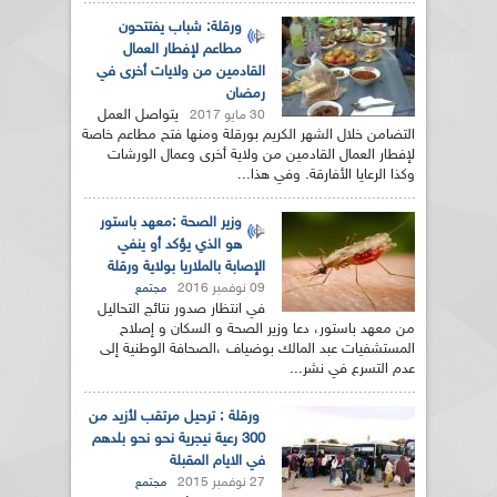
ورقلة: شباب يفتتحون
مطاعم لإفطار العمال
القادمين من ولايات أخرى في
رمضان
يتواصل العمل
30 مايو 2017
التضامن خلال الشهر الكريم بورقلة ومنها فتح مطاعم خاصة
لإفطار العمال القادمين من ولاية أخرى وعمال الورشات
وكذا الرعايا الأفارقة. وفي هذا...
وزير الصحة :معهد باستور
هو الذي يؤكد أو ينفي
الإصابة بالملاريا بولاية ورقلة
09 نوفمبر 2016
مجتمع
في انتظار صدور نتائج التحاليل
من معهد باستور، دعا وزير الصحة و السكان و إصلاح
المستشفيات عبد المالك بوضياف ،الصحافة الوطنية إلى
عدم التسرع في نشر...
ورقلة : ترحيل مرتقب لأزيد من
300 رعية نيجرية نحو نحو بلدهم
في الايام المقبلة
27 نوفمبر 2015
مجتمع