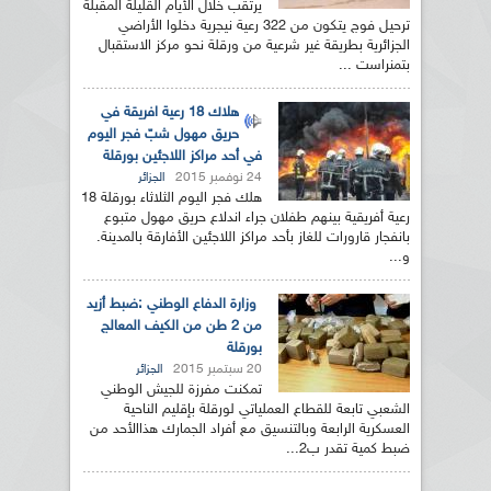
يرتقب خلال الأيام القليلة المقبلة
ترحيل فوج يتكون من 322 رعية نيجرية دخلوا الأراضي
الجزائرية بطريقة غير شرعية من ورقلة نحو مركز الاستقبال
بتمنراست ...
هلاك 18 رعية افريقة في
حريق مهول شبّ فجر اليوم
في أحد مراكز اللاجئين بورقلة
24 نوفمبر 2015
الجزائر
هلك فجر اليوم الثلاثاء بورقلة 18
رعية أفريقية بينهم طفلان جراء اندلاع حريق مهول متبوع
بانفجار قارورات للغاز بأحد مراكز اللاجئين الأفارقة بالمدينة.
و...
وزارة الدفاع الوطني :ضبط أزيد
من 2 طن من الكيف المعالج
بورقلة
20 سبتمبر 2015
الجزائر
تمكنت مفرزة للجيش الوطني
الشعبي تابعة للقطاع العملياتي لورقلة بإقليم الناحية
العسكرية الرابعة وبالتنسيق مع أفراد الجمارك هذاالأحد من
ضبط كمية تقدر ب2...