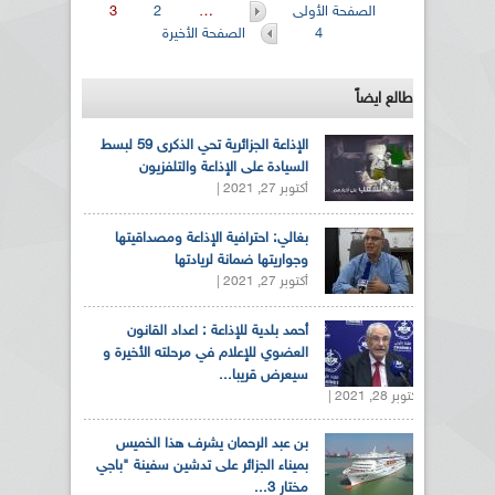
الصفحات
الصفحة الأولى
…
2
3
4
الصفحة الأخيرة
طالع ايضاً
الإذاعة الجزائرية تحي الذكرى 59 لبسط
السيادة على الإذاعة والتلفزيون
أكتوبر 27, 2021 |
بغالي: احترافية الإذاعة ومصداقيتها
وجواريتها ضمانة لريادتها
أكتوبر 27, 2021 |
أحمد بلدية للإذاعة : اعداد القانون
العضوي للإعلام في مرحلته الأخيرة و
سيعرض قريبا...
أكتوبر 28, 2021 |
بن عبد الرحمان يشرف هذا الخميس
بميناء الجزائر على تدشين سفينة "باجي
مختار 3...