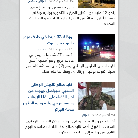
19 نوفمبر 2017
,
الجزائر
مجتمع
جرى تخصيص برنامج إضافي
بنحو 12 مليار دج لتعزيز الحركية التنموية بولاية ورقلة,
حسبما أعلن عنه الأمين العام لوزارة الداخلية و الجماعات
المحلية...
ورقلة :37 جريحا في حادث مرور
بالقرب من تقرت
09 نوفمبر 2017
مجتمع
أصيب 37 شخصا بجروح في
حادث مرور وقع أمسية أمس
الأربعاء على الطريق الوطني رقم (3 ) على بعد 42 كلم من
مدينة تقرت بولاية ورقلة ي وفقا لما علم هذا...
قايد صالح :الجيش الوطني
الشعبي سيواصل جهوده من
اجل القضاء على بقايا الإرهاب
وسيستمر في زيادة وتيرة التطوير
خدمة للجزائر
24 أكتوبر 2017
الجزائر
أكد نائب وزير الدفاع الوطني، رئيس أركان الجيش الوطني
الشعبي، الفريق أحمد قايد صالح،هذا الثلاثاء بمناسبة اليوم
الثاني من زيارته إلى الناحية العسكرية...