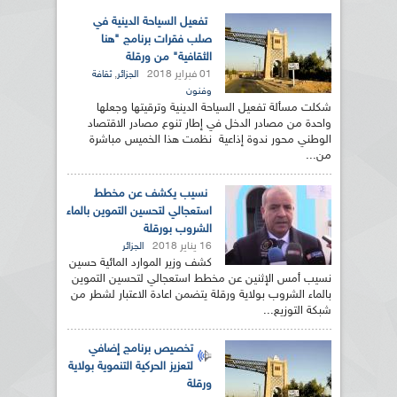
تفعيل السياحة الدينية في
صلب فقرات برنامج "هنا
الثقافية" من ورقلة
01 فبراير 2018
,
الجزائر
ثقافة
وفنون
شكلت مسألة تفعيل السياحة الدينية وترقيتها وجعلها
واحدة من مصادر الدخل في إطار تنوع مصادر الاقتصاد
الوطني محور ندوة إذاعية نظمت هذا الخميس مباشرة
من...
نسيب يكشف عن مخطط
استعجالي لتحسين التموين بالماء
الشروب بورقلة
16 يناير 2018
الجزائر
كشف وزير الموارد المائية حسين
نسيب أمس الإثنين عن مخطط استعجالي لتحسين التموين
بالماء الشروب بولاية ورقلة يتضمن اعادة الاعتبار لشطر من
شبكة التوزيع...
تخصيص برنامج إضافي
لتعزيز الحركية التنموية بولاية
ورقلة