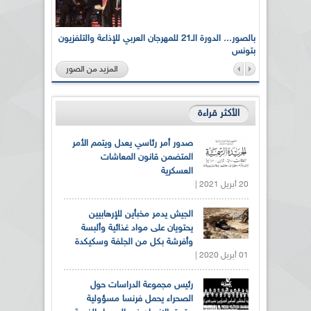
لى أرواح
بالصور... الدورة الـ21 للمهرجان العربي للإذاعة والتلفزيون
بتونس
المزيد من الصور
الأكثر قراءة
صدور أمر رئاسي يعدل ويتمم الأمر
المتضمن قانون المعاشات
العسكرية
20 أبريل 2021 |
الجيش يدمر مخبأين للإرهابيين
يحتويان على مواد غذائية وألبسة
وأفرشة بكل من الجلفة وسكيكدة
01 أبريل 2020 |
رئيس مجموعة الدراسات حول
الصحراء يحمل فرنسا مسؤولية