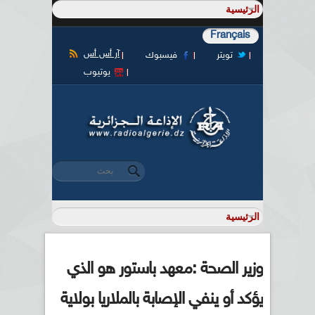
Français
آر أس أس
تويتر
فيسبوك
يوتيوب
‏بحث ‏
استمارة البحث
وزير الصحة :معهد باستور هو الذي
يؤكد أو ينفي الإصابة بالملاريا بولاية