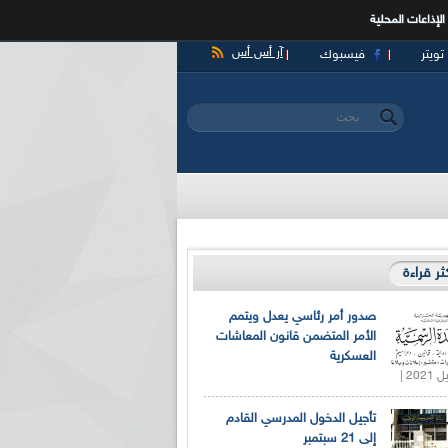
الإذاعات المحلية
آر أس أس
تويتر
فيسبوك
‏بحث ‏
استمارة البحث
كثر قراءة
صدور أمر رئاسي يعدل ويتمم
الأمر المتضمن قانون المعاشات
العسكرية
تأجيل الدخول المدرسي القادم
إلى 21 سبتمبر