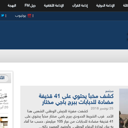
الثة
الإذاعة الدولية
إذاعة القرآن
الإذاعة الثقافية
جيل FM
البهجة
يوتيوب
الأ
مجتمع
كشف مخبأ يحتوي على 41 قذيفة
مضادة للدبابات ببرج باجي مختار
20 أبريل 2021 |
25 نوفمبر 2018
كشفت مفرزة للجيش الوطني الشعبي هذا
الأحد قرب الشريط الحدودي ببرج باجي مختار مخبأ يحتوي على
41 قذيفة مضادة للدبابات من عيار 105 ميليمتر، حسب ما أفاد
به بيان لوزارة الدفاع الوطني. وأوضح المصدر ذاته...