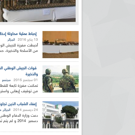
إحباط عملية محاولة إدخا
13 يناير 2016
الجزائر
أحبطت مفرزة للجيش الوطن
من الأسلحة والذخيرة، حسب 
قوات الجيش الوطني الش
والذخيرة
01 سبتمبر 2015
مجتمع
من توقيف إرهابي واسترجا
إعفاء الشباب الذين تجاوزوا 30 سنة من الخدمة ا
24 ديسمبر 2014
,
الجزائر
م
دسمبر 2014 و لم يتم تجنيدهم بعد،و أولئك المعلنين عصاة،...