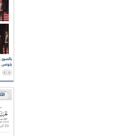
اعات الوطنية والجهوية
الإذاعة الجزائرية تقف دقيقة صمت ترحما على أرواح شهداء
ر 2021
17 أكتوبر 1961
بتونس
الأ
20 أبريل 2021 |