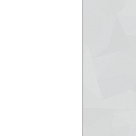
ريم الإذاعة الجزائرية للرياضيين البارالمبيين المتوجين
بالصور... اللقاء الوطني لمديري الإذ
اليات في طوكيو
حول مرافقة وتغطية الإنتخابات المحلية لـ27 نوفمب