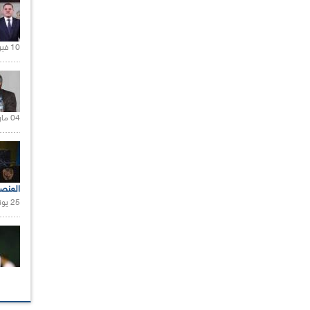
10 فبراير 2021 |
04 مارس 2020 |
العنص
25 يونيو 2021 |