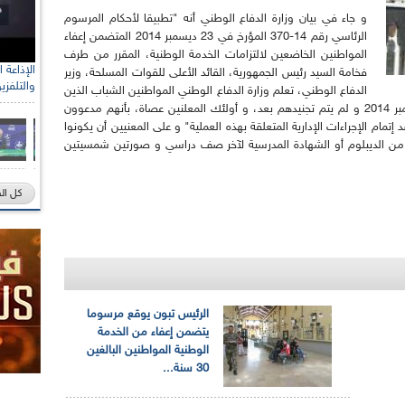
و جاء في بيان وزارة الدفاع الوطني أنه "تطبيقا لأحكام المرسوم
الرئاسي رقم 14-370 المؤرخ في 23 ديسمبر 2014 المتضمن إعفاء
المواطنين الخاضعين لالتزامات الخدمة الوطنية، المقرر من طرف
فخامة السيد رئيس الجمهورية، القائد الأعلى للقوات المسلحة، وزير
والتلفزي
الدفاع الوطني، تعلم وزارة الدفاع الوطني المواطنين الشباب الذين
بلغوا سن ثلاثين (30) سنة فأكثر عند تاريخ 31 ديسمبر 2014 و لم يتم تجنيدهم بعد، و أولئك المعلنين عصاة، بأنهم مدعوون
إتمام الإجراءات الإدارية المتعلقة بهذه العملية" و على المعنيين أن يكونوا
من الديبلوم أو الشهادة المدرسية لآخر صف دراسي و صورتين شمسيتين
كل ال
الرئيس تبون يوقع مرسوما
يتضمن إعفاء من الخدمة
الوطنية المواطنين البالغين
30 سنة...