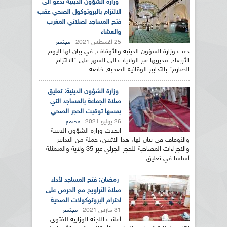
وزارة الشؤون الدينية تدعو الى
الالتزام بالبروتوكول الصحي عقب
فتح المساجد لصلاتي المغرب
والعشاء
25 أغسطس 2021
مجتمع
دعت وزارة الشؤون الدينية والأوقاف, في بيان لها اليوم
الأربعاء, مديريها عبر الولايات الى السهر على "الالتزام
الصارم" بالتدابير الوقائية الصحية, خاصة...
وزارة الشؤون الدينية: تعليق
صلاة الجماعة بالمساجد التي
يمسها توقيت الحجر الصحي
26 يوليو 2021
مجتمع
اتخذت وزارة الشؤون الدينية
والأوقاف في بيان لها، هذا الاثنين، جملة من التدابير
والاجراءات المصاحبة للحجر الجزئي عبر 35 ولاية والمتمثلة
أساسا في تعليق...
رمضان: فتح المساجد لأداء
صلاة التراويح مع الحرص على
احترام البروتوكولات الصحية
31 مارس 2021
مجتمع
أعلنت اللجنة الوزارية للفتوى