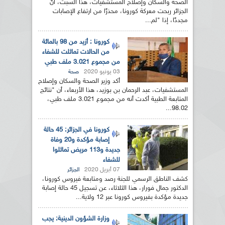
الصحة والسكان وإصلاح المستشفيات، هذا السبت، أنّ
الجزائر ربحت معركة كورونا، محذرًا من ارتفاع الإصابات
مجددًا، إذا "لم...
كورونا : أزيد من 98 بالمائة
من الحالات تماثلت للشفاء
من مجموع 3.021 ملف طبي
03 يونيو 2020
صحة
أكد وزير الصحة والسكان وإصلاح
المستشفيات، عبد الرحمان بن بوزيد، هذا الأربعاء، أن "نتائج
المتابعة الطبية أكدت أنه من مجموع 3.021 ملف طبي،
98.02...
كورونا في الجزائر: 45 حالة
إصابة مؤكدة و20 وفاة
جديدة و113 مريض تماثلوا
للشفاء
07 أبريل 2020
الجزائر
كشف الناطق الرسمي للجنة رصد ومتابعة فيروس كورونا،
الدكتور جمال فورار، هذا الثلاثاء، عن تسجيل 45 حالة إصابة
جديدة مؤكدة بفيروس كورونا عبر 12 ولاية...
وزارة الشؤون الدينية: يجب