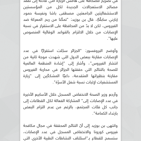
في تصريح للصحافة على هامش الزيارة التي قادته إلى تفقّد
مصالح الاستعجالات الجديدة لكل من المؤسستين
الاستشفائيتين الجامعتين مصطفى باشا ونفيسة حمود
(بارني سابقًا)، قال بن بوزيد: "تمكّنا من ربح المعركة ضد
الفيروس، لكن لا بدّ من المحافظة على الاستقرار في نسبة
الإصابات من خلال الالتزام بالقواعد الوقائية المنصوص
عليها".
وأوضح البروفسور: "الجزائر سجّلت استقرارًا في عدد
الإصابات مقارنة ببعض الدول التي شهدت موجة ثانية من
انتشار الفيروس"، وأشار إلى "إشادة المنظمة العالمية
للصحة بالنتائج التي حققتها الجزائر في محاربة الفيروس
مقارنة بنظيراتها المتقدمة، داعيًا المشككّين إلى "زيارة
المستشفيات لإثبات نسبة شغل الأسرّة".
وأرجع وزير الصحة الانخفاض المسجل خلال الأسابيع الأخيرة
في عدد الإصابات إلى" المشاركة الفعالة لكل القطاعات إلى
جانب كل فئات المجتمع، بالرغم من عدم التزام البعض
بارتداء الكمامة".
وانتهى بن بوزيد إلى أنّ النتائج المحققة في مجال مكافحة
فيروس كورونا والانخفاض المسجل في عدد الإصابات،
ستسمح للقطاع بـ"استئناف النشاطات الطبية الأخرى التي