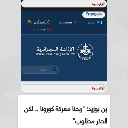
Français
آر أس أس
تويتر
فيسبوك
يوتيوب
‏بحث ‏
استمارة البحث
بن بوزيد: "ربحنا معركة كورونا .. لكن
الحذر مطلوب"