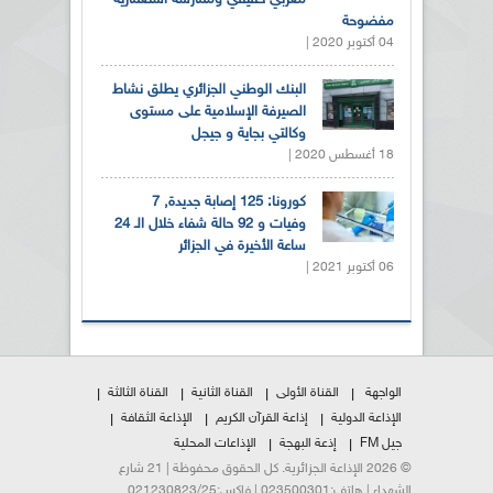
مغربي حقيقي وممارسة استعمارية
مفضوحة
04 أكتوبر 2020 |
البنك الوطني الجزائري يطلق نشاط
الصيرفة الإسلامية على مستوى
وكالتي بجاية و جيجل
18 أغسطس 2020 |
كورونا: 125 إصابة جديدة, 7
وفيات و 92 حالة شفاء خلال الـ 24
ساعة الأخيرة في الجزائر
06 أكتوبر 2021 |
الواجهة
القناة الأولى
القناة الثانية
القناة الثالثة
الإذاعة الدولية
إذاعة القرآن الكريم
الإذاعة الثقافة
جيل FM
إذعة البهجة
الإذاعات المحلية
© 2026 الإذاعة الجزائرية. كل الحقوق محفوظة | 21 شارع
الشهداء | هاتف:023500301 | فاكس:021230823/25