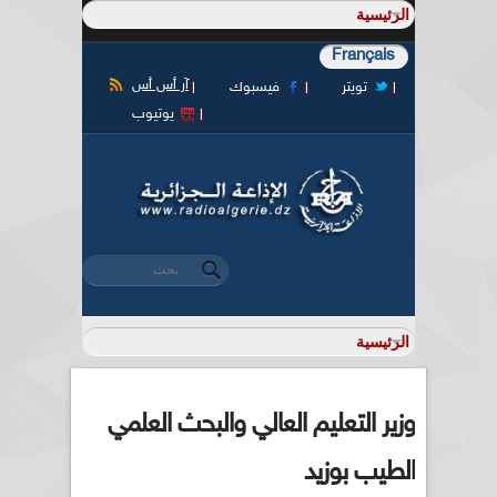
Français
آر أس أس
تويتر
فيسبوك
يوتيوب
‏بحث ‏
استمارة البحث
وزير التعليم العالي والبحث العلمي
الطيب بوزيد