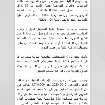
وبخصوص الطلبة الموجهين نحو الفروع الكبرى، فقد نالت
الجامعات والمراكز الجامعية حصة الأسد ب 241.179
طالب، ما يمثل نسبة 85,94 بالمائة من عدد الطلبة
الموجهين، في حين تم توجيه 4.830 الى المدارس العليا
للأساتذة، وهو ما يمثل نسبة 1,94 بالمائة.
وكشف بوزيد أن المرحلة الثانية للتسجيل الأول ، وإجراء
المقابلات تنطلق يوم غد الاحد لتتواصل إلى غاية 8 من
الشهر الجاري،بينما حددت فترة معالجة الرغبات للمرحلة
الثانية من 8 الى 17 أوت صباحا، ليتم الاعلان عن نتائج
توجيهات المرحلة الثانية في نفس اليوم.
وأشار الوزير الى أن التسجيلات الجامعية النهائية ستتم من 2
الى 8 سبتمبر 2019، فيما سيتم فتح الأرضية المخصصة
لطلبات الإيواء على فترتين: الأولى من 8 الى 17 أوت
الجاري والثانية من 2 الى 12 سبتمبر المقبل.
وتوقع الوزير أن يصل العدد الإجمالي للطلبة مع مطلع
الدخول الجامعي 2019-2020 نحو 1.740.000 طالب في
كل الأطوار، وسيتم توزيعهم على 50 جامعة بما فيها جامعة
التكوين المتواصل و13 مركزا جامعيا و32 مدرسة عليا و11
مدرسة عليا للأساتذة و51 مؤسسة تابعة لقطاعات أخرى
وتخضع للوصاية البيداغوجية لوزارة التعليم العالي ،