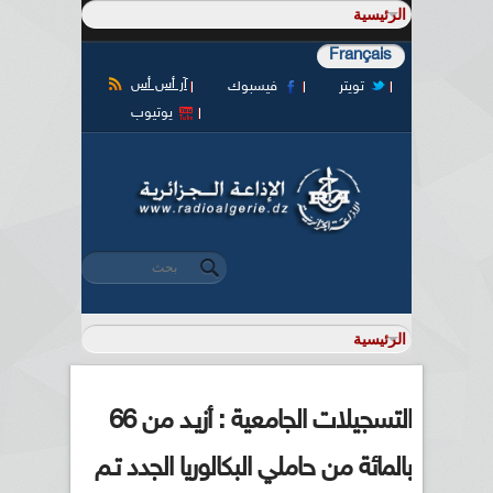
Français
آر أس أس
تويتر
فيسبوك
يوتيوب
‏بحث ‏
استمارة البحث
التسجيلات الجامعية : أزيـد من 66
بالمائة من حاملي البكالوريا الجدد تـم