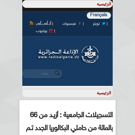
Français
آر أس أس
تويتر
فيسبوك
يوتيوب
‏بحث ‏
استمارة البحث
التسجيلات الجامعية : أزيـد من 66
بالمائة من حاملي البكالوريا الجدد تـم