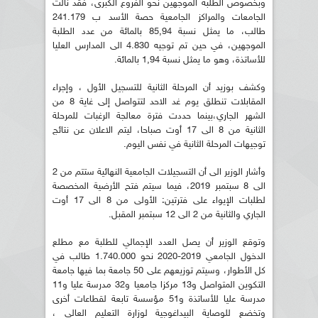
وبخصوص الطلبة الموجهين نحو الفروع الكبرى، فقد نالت
الجامعات والمراكز الجامعية حصة الأسد ب 241.179
طالب، ما يمثل نسبة 85,94 بالمائة من عدد الطلبة
الموجهين، في حين تم توجيه 4.830 الى المدارس العليا
للأساتذة، وهو ما يمثل نسبة 1,94 بالمائة.
وكشف بوزيد أن المرحلة الثانية للتسجيل الأول ، وإجراء
المقابلات تنطلق يوم غد الاحد لتتواصل إلى غاية 8 من
الشهر الجاري،بينما حددت فترة معالجة الرغبات للمرحلة
الثانية من 8 الى 17 أوت صباحا، ليتم الاعلان عن نتائج
توجيهات المرحلة الثانية في نفس اليوم.
وأشار الوزير الى أن التسجيلات الجامعية النهائية ستتم من 2
الى 8 سبتمبر 2019، فيما سيتم فتح الأرضية المخصصة
لطلبات الإيواء على فترتين: الأولى من 8 الى 17 أوت
الجاري والثانية من 2 الى 12 سبتمبر المقبل.
وتوقع الوزير أن يصل العدد الإجمالي للطلبة مع مطلع
الدخول الجامعي 2019-2020 نحو 1.740.000 طالب في
كل الأطوار، وسيتم توزيعهم على 50 جامعة بما فيها جامعة
التكوين المتواصل و13 مركزا جامعيا و32 مدرسة عليا و11
مدرسة عليا للأساتذة و51 مؤسسة تابعة لقطاعات أخرى
وتخضع للوصاية البيداغوجية لوزارة التعليم العالي ،