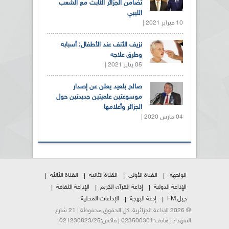
تضامن الجزائر الثابت مع الشعب
الليبي
10 فبراير 2021 |
نزيف الأنف عند الأطفال: أسبابه
وطرق علاجه
05 يناير 2021 |
صالح بلعيد يعلن عن إصدار
موسوعتين علميتين جديدتين حول
الجزائر وأعلامها
04 مارس 2020 |
الواجهة
القناة الأولى
القناة الثانية
القناة الثالثة
الإذاعة الدولية
إذاعة القرآن الكريم
الإذاعة الثقافة
جيل FM
إذعة البهجة
الإذاعات المحلية
© 2026 الإذاعة الجزائرية. كل الحقوق محفوظة | 21 شارع
الشهداء | هاتف:023500301 | فاكس:021230823/25