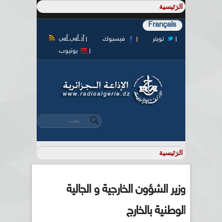
Français
آر أس أس
تويتر
فيسبوك
يوتيوب
‏بحث ‏
استمارة البحث
وزير الشؤون الخارجية و الجالية
الوطنية بالخارج