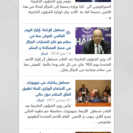
يقوم وزير الشؤون الخارجية
السيراليونيي آلي كابا بزيارة رسمية إلى الجزائر ابتداءً من هذا
الاثنين حسبما افاد به الأحد بيان لوزارة الشؤون الخارجية.
و...
مساهل للإذاعة :إقرار اليوم
العالمي للعيش معا في
سلام هو نتاج انتصارات الجزائر
في مسار المصالحة و السلم
14 مايو 2018
الجزائر
أكد وزير الشؤون الخارجية عبد القادر مساهل أن إقرار الأمم
المتحدة يوم الـ16 ماي من كل عام يوما عالميا للعيش معا
في سلام بمبادرة من الجزائر يمثل...
مساهل يشارك في نيويورك
في الاجتماع الوزاري للجنة تطبيق
اتفاق السلام حول مالي
21 سبتمبر 2017
الجزائر
ترأس وزير الشؤون الخارجية عبد
القادر مساهل الأربعاء بنيويورك مناصفة مع نظيره المالي
عبدو اللاي ديوب و الأمين العام للأمم المتحدة أنطونيو
غوتيريس...