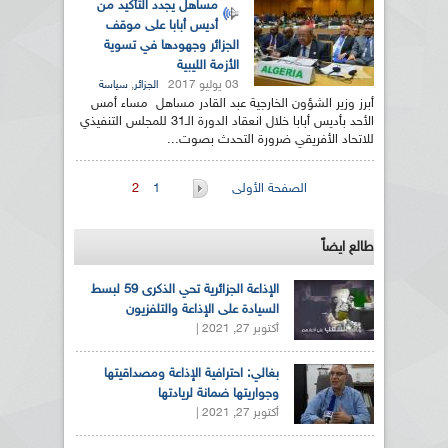
مساهل يجدد التأكيد من
أديس أبابا على موقف
الجزائر وجهودها في تسوية
الأزمة الليبية
03 يوليو 2017
,
الجزائر
سياسة
أبرز وزير الشؤون الخارجية عبد القادر مساهل مساء أمس
الأحد بأديس أبابا خلال انعقاد الدورة الـ31 للمجلس التنفيذي
للاتحاد الأفريقي ضرورة التحدث بصوت...
الصفحات
الصفحة الأولى
1
2
طالع ايضاً
الإذاعة الجزائرية تحي الذكرى 59 لبسط
السيادة على الإذاعة والتلفزيون
أكتوبر 27, 2021 |
بغالي: احترافية الإذاعة ومصداقيتها
وجواريتها ضمانة لريادتها
أكتوبر 27, 2021 |