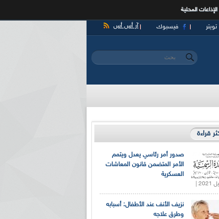
الإذاعات المحلية
آر أس أس
تويتر
فيسبوك
‏بحث ‏
استمارة البحث
كثر قراءة
صدور أمر رئاسي يعدل ويتمم
الأمر المتضمن قانون المعاشات
العسكرية
نزيف الأنف عند الأطفال: أسبابه
وطرق علاجه