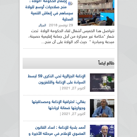
إجتماع الحكومة -الولاة :
منح صلاحيات أوسع للولاة
سيساهم في إنعاش التنمية
المحلية
29 نوفمبر 2018
الجزائر
تتواصل هذا الخميس أشغال لقاء الحكومة الولاة تحت
شعار "حكامة غير ممركزة من أجل جماعة إقليمية حصينة،
مبدعة ومبادرة " حيث أكد الولاة على أن منح...
طالع ايضاً
الإذاعة الجزائرية تحي الذكرى 59 لبسط
السيادة على الإذاعة والتلفزيون
أكتوبر 27, 2021 |
بغالي: احترافية الإذاعة ومصداقيتها
وجواريتها ضمانة لريادتها
أكتوبر 27, 2021 |
أحمد بلدية للإذاعة : اعداد القانون
العضوي للإعلام في مرحلته الأخيرة و