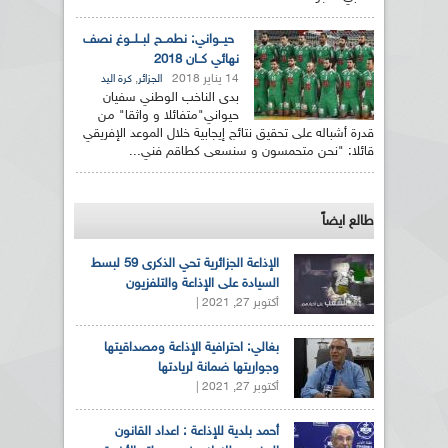
حيــواني: نطمــح لبــلــوغ نصف
نهائي كــان 2018
14 يناير 2018
,
الجزائر
كرة اليد
بدى الناخب الوطني سفيان
حيواني"متفائلا و واثقا" من
قدرة أشباله على تحقيق نتائج إيجابية خلال الموعد الإفريقي
قائلا: "نحن متحمسون و سنسعى كطاقم فني...
طالع ايضاً
الإذاعة الجزائرية تحي الذكرى 59 لبسط
السيادة على الإذاعة والتلفزيون
أكتوبر 27, 2021 |
بغالي: احترافية الإذاعة ومصداقيتها
وجواريتها ضمانة لريادتها
أكتوبر 27, 2021 |
أحمد بلدية للإذاعة : اعداد القانون