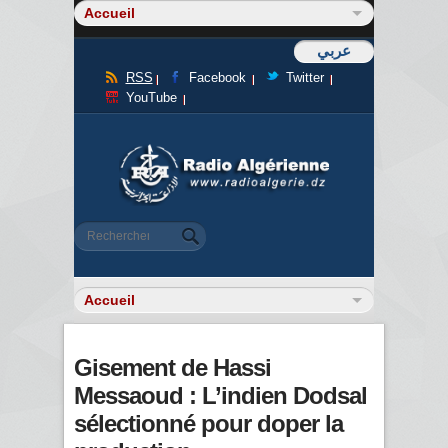
عربي
RSS
Facebook
Twitter
YouTube
Formulaire de recherche
Rechercher
Gisement de Hassi
Messaoud : L’indien Dodsal
sélectionné pour doper la