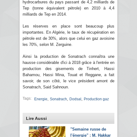
hydrocarbures du pays passant de 4,2 milliards de
Tep (tonne équivalent pétrole) en 2010 à 4,4
milliards de Tep en 2014.
Les réserves en place sont beaucoup plus
importantes. En Algérie, le taux de récupération en
pétrole est de 30%, alors que celui en gaz avoisine
les 70%, selon M. Zerguine.
Ainsi la production de Sonatrach connaîtra une
hausse considérable d'ici à 2018 grâce à l'entrée en
production des gisements de Tinhert, Hassi
Bahamou, Hassi Mina, Touat et Reggane, a fait
savoir, de son côté, le vice président amont de
Sonatrach, Said Sahnoun.
Tags:
,
,
,
Energie
Sonatrach
Dodsal
Production gaz
Lire Aussi
"Semaine russe de
l'énergie" : M. Hakkar