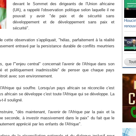
devant le Sommet des dirigeants de l'Union africaine
(UA), a rappelé l'observation politique selon laquelle il ne
pouvait y avoir "de paix et de sécurité sans
Houcin
développement et de développement sans paix et
renouv
sécurité".
e cette observation s'appliquait, "hélas, parfaitement à la réalité
usement entravé par la persistance durable de conflits meurtriers
Tout
 que l'"enjeu central" concernait l'avenir de l'Afrique dans son
né et politiquement inadmissible" de penser que chaque pays
 étroit avec son environnement.
l'Afrique qui souffre. Lorsqu'un pays africain se réconcilie c'est
ays africain se développe c'est toute l'Afrique qui se développe. La
t-il souligné.
struire, "dès maintenant, l'avenir de l'Afrique par la paix et la
une seconde, à investir massivement dans le paix" du fait que le
autement apprécié par les enfants de l'Afrique".
udace de la réconciliation nationale et du dialogue inclusif pour