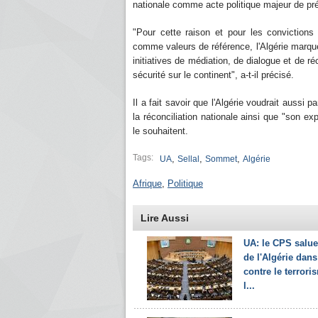
nationale comme acte politique majeur de prés
"Pour cette raison et pour les convictions
comme valeurs de référence, l'Algérie marque
initiatives de médiation, de dialogue et de réc
sécurité sur le continent", a-t-il précisé.
Il a fait savoir que l'Algérie voudrait aussi
la réconciliation nationale ainsi que "son ex
le souhaitent.
Tags:
,
,
,
UA
Sellal
Sommet
Algérie
Afrique
,
Politique
Lire Aussi
UA: le CPS salue 
de l'Algérie dans 
contre le terrori
l...