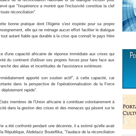
ervé que "l'expérience a montré que l'inclusivité constitue la clef
 toute réconciliation".
ette bonne pratique dont l'Algérie s'est inspirée pour sa propre
nseignement, elle qui ne ménage aucun effort faciliter le dialogue
 tout autant fiable que durable à la crise que connaît le pays frère
ce d'une capacité africaine de réponse immédiate aux crises qui
onté du continent d'utiliser ses propres forces pour faire face aux
nchir des aléas et incertitudes de l'assistance extérieure.
immédiatement apporté son soutien actif", à cette capacité, car
rtante dans la perspective de l'opérationnalisation de la Force
e déploiement rapide".
 Etats membres de l'Union africaine à contribuer volontairement à
icacité dans la gestion des crises et des menaces qui pèsent sur le
rie a été confronté pendant une décennie, il a estimé qu'elle avait
 la République, Abdelaziz Bouteflika, "l'audace de la réconciliation