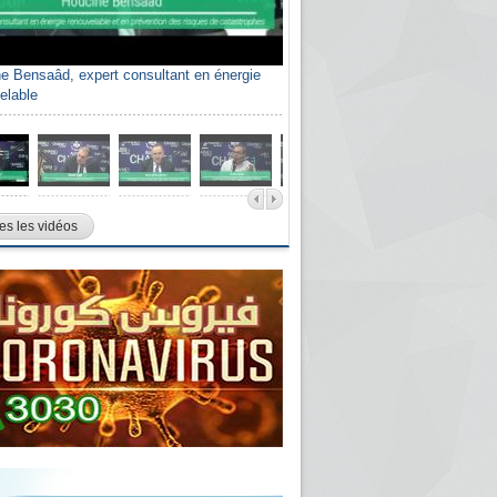
e Bensaâd, expert consultant en énergie
elable
es les vidéos