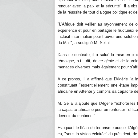
renouer avec la paix et la sécurité", il a obs
de la réussite de tout dialogue politique et de
"L'Afrique doit veiller au rayonnement de c
expérience et pour en partager le fructueux e
inclusif inter-malien pour trouver une solution
du Mali", a souligné M. Sellal.
Dans ce contexte, il a salué la mise en pla
témoigne, a-t-il dit, de ce génie et de la vol
menaces diverses mais également pour s'affra
A ce propos, il a affirmé que l'Algérie "a 
constituant "essentiellement une étape impo
africaine en Attente y compris sa capacité d
M. Sellal a ajouté que l'Algérie "exhorte les
la capacité africaine pour en renforcer l'eff
devenir du continent".
Evoquant le fléau du terrorisme auquel l'Algé
eu, "sous la vision éclairée" du président, de