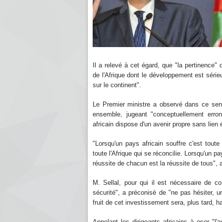
Il a relevé à cet égard, que "la pertinence" d
de l'Afrique dont le développement est série
sur le continent".
Le Premier ministre a observé dans ce sens,
ensemble, jugeant "conceptuellement erro
africain dispose d'un avenir propre sans lien
"Lorsqu'un pays africain souffre c'est toute 
toute l'Afrique qui se réconcilie. Lorsqu'un p
réussite de chacun est la réussite de tous", a-
M. Sellal, pour qui il est nécessaire de con
sécurité", a préconisé de "ne pas hésiter, 
fruit de cet investissement sera, plus tard, h
Appelant les dirigeants africains à oser "l'a