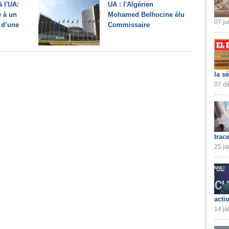
à l'UA:
UA : l'Algérien
 à un
Mohamed Belhocine élu
07 ju
 d’une
Commissaire
la s
07 dé
trac
25 ja
acti
14 ja