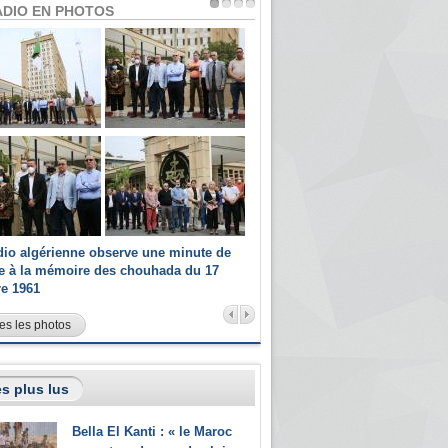
ADIO EN PHOTOS
dio algérienne observe une minute de
Les champions paralympiques 
ce à la mémoire des chouhada du 17
Radio Algérienne et recrutés 
re 1961
sportifs
es les photos
s plus lus
Bella El Kanti : « le Maroc