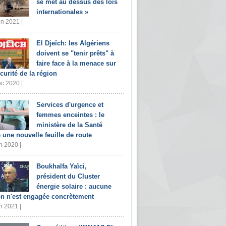
se met au dessus des lois
internationales »
in 2021 |
El Djeïch: les Algériens
doivent se "tenir prêts" à
faire face à la menace sur
écurité de la région
c 2020 |
Services d'urgence et
femmes enceintes : le
ministère de la Santé
e une nouvelle feuille de route
n 2020 |
Boukhalfa Yaïci,
président du Cluster
énergie solaire : aucune
on n'est engagée concrètement
n 2021 |