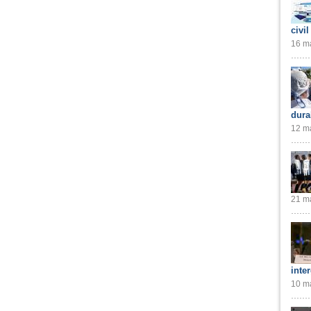
civil
16 ma
dura
12 ma
21 ma
inte
10 ma