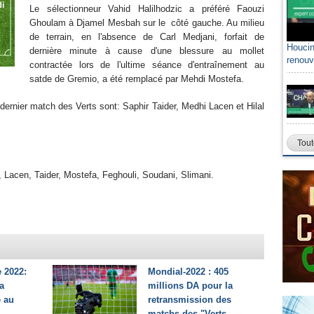
Le sélectionneur Vahid Halilhodzic a préféré Faouzi
Ghoulam à Djamel Mesbah sur le côté gauche. Au milieu
de terrain, en l'absence de Carl Medjani, forfait de
Houcin
dernière minute à cause d'une blessure au mollet
renouv
contractée lors de l'ultime séance d'entraînement au
satde de Gremio, a été remplacé par Mehdi Mostefa.
dernier match des Verts sont: Saphir Taider, Medhi Lacen et Hilal
Tout
 Lacen, Taider, Mostefa, Feghouli, Soudani, Slimani.
 2022:
Mondial-2022 : 405
a
millions DA pour la
e au
retransmission des
matchs des "Verts...