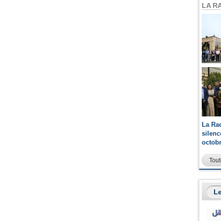
LA R
La Ra
silen
octob
Tout
Le