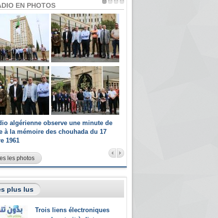
ADIO EN PHOTOS
dio algérienne observe une minute de
Les champions paralympiques 
ce à la mémoire des chouhada du 17
Radio Algérienne et recrutés 
re 1961
sportifs
es les photos
s plus lus
Trois liens électroniques