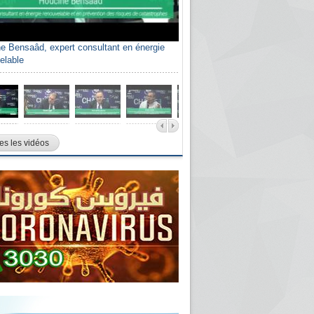
e Bensaâd, expert consultant en énergie
elable
es les vidéos