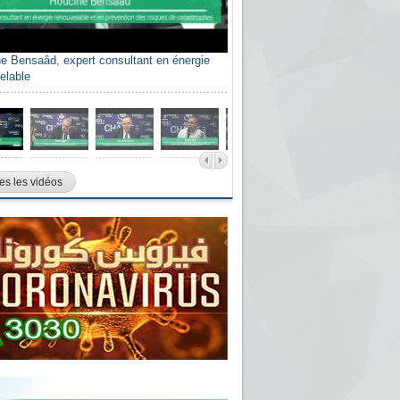
e Bensaâd, expert consultant en énergie
elable
es les vidéos