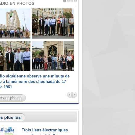
ADIO EN PHOTOS
dio algérienne observe une minute de
Les champions paralympiques 
ce à la mémoire des chouhada du 17
Radio Algérienne et recrutés 
re 1961
sportifs
es les photos
s plus lus
Trois liens électroniques