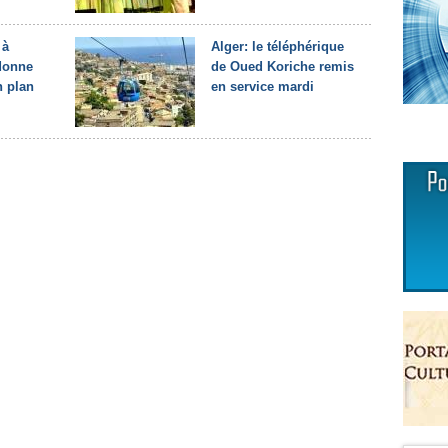
 à
Alger: le téléphérique
rdonne
de Oued Koriche remis
n plan
en service mardi