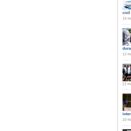
civil
16 ma
dura
12 ma
21 ma
inte
10 ma