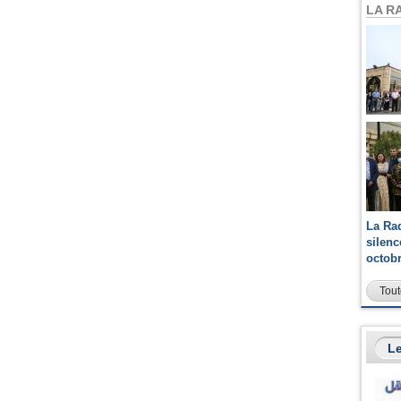
LA R
La Ra
silen
octob
Tout
Le