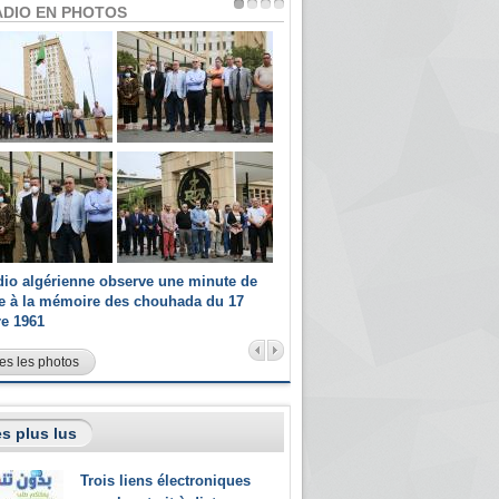
ADIO EN PHOTOS
dio algérienne observe une minute de
Les champions paralympiques 
ce à la mémoire des chouhada du 17
Radio Algérienne et recrutés 
re 1961
sportifs
es les photos
s plus lus
Trois liens électroniques