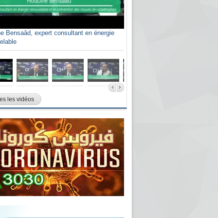
e Bensaâd, expert consultant en énergie
elable
es les vidéos