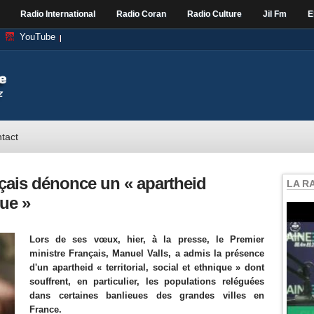
Radio International
Radio Coran
Radio Culture
Jil Fm
E
YouTube
tact
nçais dénonce un « apartheid
LA R
que »
Lors de ses vœux, hier, à la presse, le Premier
ministre Français, Manuel Valls, a admis la présence
d'un apartheid « territorial, social et ethnique » dont
souffrent, en particulier, les populations reléguées
dans certaines banlieues des grandes villes en
France.