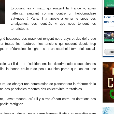
Evoquant les « maux qui rongent la France », après
l’attentat sanglant commis contre un hebdomadaire
Houcin
satyrique à Paris, il a appelé à éviter le piège des
renouv
amalgames, des identités « que nous tendent les
terroristes ».
uligné beaucoup des maux qui rongent notre pays et des défis que
ter toutes les fractures, les tensions qui couvent depuis trop
ation périurbaine, les ghettos et un apartheid territorial, social,
Tout
lle, a-t-il dit, « s'additionnent les discriminations quotidiennes
lle, la bonne couleur de peau, ou bien parce que l'on est une
lleurs, de charger une commission de plancher sur la réforme de la
e des principales recettes des collectivités territoriales.
 il avait reconnu qu' « il y a trop d'écart entre les dotations des
appelle Matignon.
eulement injuste, mais complètement illisible et complètement