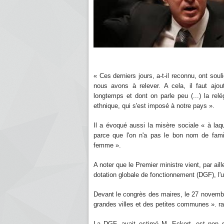
« Ces derniers jours, a-t-il reconnu, ont so
nous avons à relever. A cela, il faut ajou
longtemps et dont on parle peu (...) la relég
ethnique, qui s'est imposé à notre pays ».
Il a évoqué aussi la misère sociale « à laque
parce que l'on n'a pas le bon nom de fami
femme ».
A noter que le Premier ministre vient, par ai
dotation globale de fonctionnement (DGF), l'un
Devant le congrès des maires, le 27 novembre,
grandes villes et des petites communes ». r
La DGF, avait estimé M. Eckert, est non s