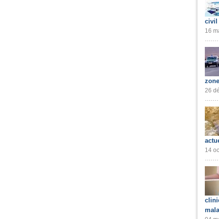
civil
16 ma
zone
26 dé
actu
14 oc
clin
mala