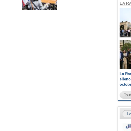
LA R
La Ra
silen
octob
Tout
Le