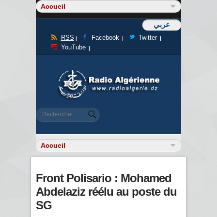
عربي
RSS
Facebook
Twitter
YouTube
Formulaire de recherche
Rechercher
Front Polisario : Mohamed
Abdelaziz réélu au poste du
SG