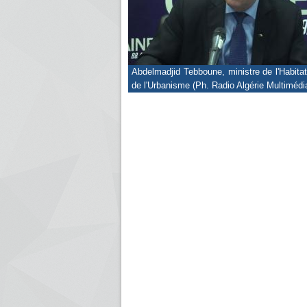
Abdelmadjid Tebboune, ministre de l'Habitat
de l'Urbanisme (Ph. Radio Algérie Multimédi