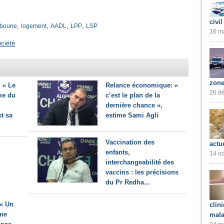
civil
,
,
,
,
bboune
logement
AADL
LPP
LSP
16 ma
ciété
zone
 « Le
Relance économique: «
26 dé
me du
c’est le plan de la
dernière chance »,
st sa
estime Sami Agli
Vaccination des
actu
enfants,
14 oc
interchangeabilité des
vaccins : les précisions
du Pr Redha...
 « Un
clin
me
mala