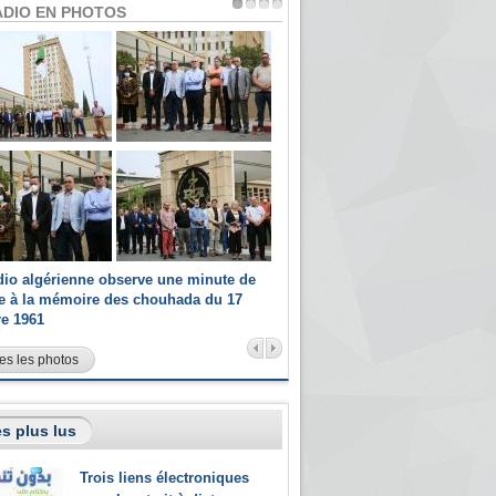
ADIO EN PHOTOS
dio algérienne observe une minute de
Les champions paralympiques 
ce à la mémoire des chouhada du 17
Radio Algérienne et recrutés 
re 1961
sportifs
es les photos
s plus lus
Trois liens électroniques