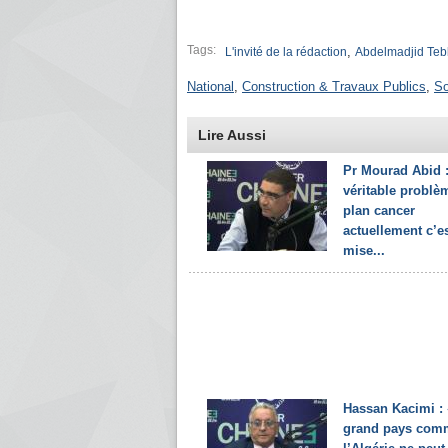
Tags:
,
L'invité de la rédaction
Abdelmadjid Te
National
,
Construction & Travaux Publics
,
So
Lire Aussi
Pr Mourad Abid :
véritable problè
plan cancer
actuellement c’e
mise...
Hassan Kacimi :
grand pays com