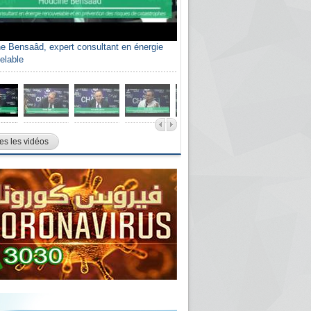
e Bensaâd, expert consultant en énergie
elable
es les vidéos