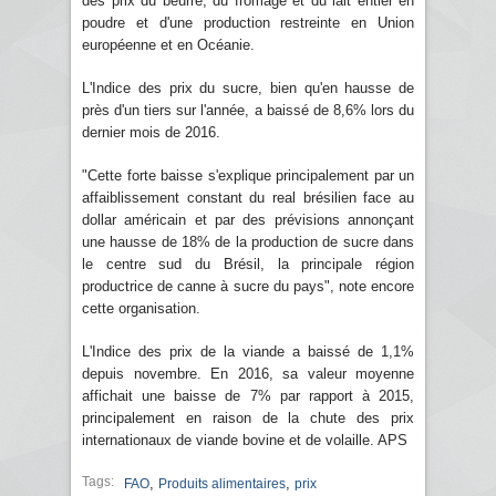
des prix du beurre, du fromage et du lait entier en
poudre et d'une production restreinte en Union
européenne et en Océanie.
L'Indice des prix du sucre, bien qu'en hausse de
près d'un tiers sur l'année, a baissé de 8,6% lors du
dernier mois de 2016.
"Cette forte baisse s'explique principalement par un
affaiblissement constant du real brésilien face au
dollar américain et par des prévisions annonçant
une hausse de 18% de la production de sucre dans
le centre sud du Brésil, la principale région
productrice de canne à sucre du pays", note encore
cette organisation.
L'Indice des prix de la viande a baissé de 1,1%
depuis novembre. En 2016, sa valeur moyenne
affichait une baisse de 7% par rapport à 2015,
principalement en raison de la chute des prix
internationaux de viande bovine et de volaille. APS
Tags:
,
,
FAO
Produits alimentaires
prix