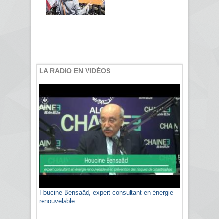
LA RADIO EN VIDÉOS
Houcine Bensaâd, expert consultant en énergie
Sami Agli, président de la Confédération
renouvelable
algérienne du patronat citoyen CAPC