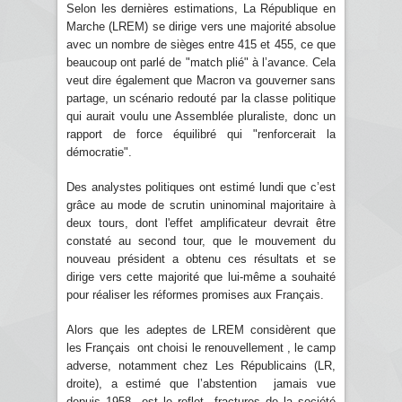
Selon les dernières estimations, La République en
Marche (LREM) se dirige vers une majorité absolue
avec un nombre de sièges entre 415 et 455, ce que
beaucoup ont parlé de "match plié" à l’avance. Cela
veut dire également que Macron va gouverner sans
partage, un scénario redouté par la classe politique
qui aurait voulu une Assemblée pluraliste, donc un
rapport de force équilibré qui "renforcerait la
démocratie".
Des analystes politiques ont estimé lundi que c’est
grâce au mode de scrutin uninominal majoritaire à
deux tours, dont l'effet amplificateur devrait être
constaté au second tour, que le mouvement du
nouveau président a obtenu ces résultats et se
dirige vers cette majorité que lui-même a souhaité
pour réaliser les réformes promises aux Français.
Alors que les adeptes de LREM considèrent que
les Français ont choisi le renouvellement , le camp
adverse, notamment chez Les Républicains (LR,
droite), a estimé que l’abstention jamais vue
depuis 1958 est le reflet fractures de la société