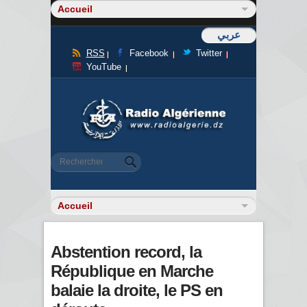
عربي
RSS
Facebook
Twitter
YouTube
Formulaire de recherche
Rechercher
Abstention record, la
République en Marche
balaie la droite, le PS en