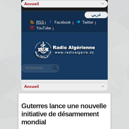
عربي
RSS
Facebook
Twitter
YouTube
Formulaire de recherche
Rechercher
Guterres lance une nouvelle
initiative de désarmement
mondial