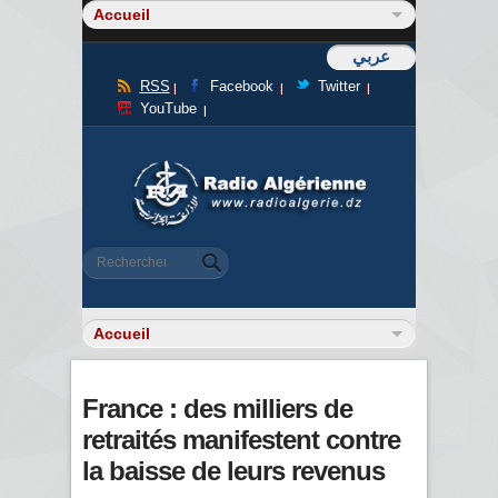
عربي
RSS
Facebook
Twitter
YouTube
Formulaire de recherche
Rechercher
France : des milliers de
retraités manifestent contre
la baisse de leurs revenus