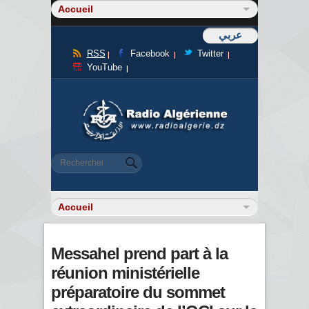
عربي
RSS
Facebook
Twitter
YouTube
Formulaire de recherche
Rechercher
Messahel prend part à la
réunion ministérielle
préparatoire du sommet