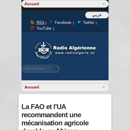
عربي
RSS
Facebook
Twitter
YouTube
Formulaire de recherche
Rechercher
La FAO et l'UA
recommandent une
mécanisation agricole