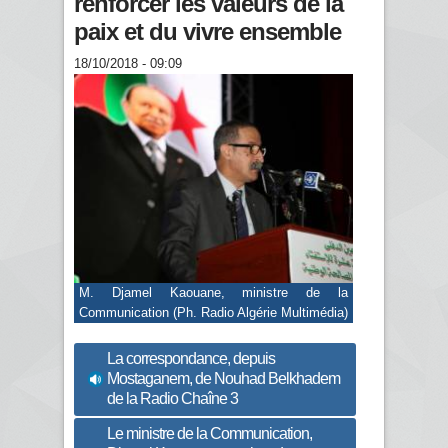
renforcer les valeurs de la
paix et du vivre ensemble
18/10/2018 - 09:09
M. Djamel Kaouane, ministre de la
Communication (Ph. Radio Algérie Multimédia)
La correspondance, depuis
Mostaganem, de Nouhad Belkhadem
de la Radio Chaîne 3
Le ministre de la Communication,