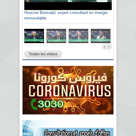
Houcine Bensaâd, expert consultant en énergie
Sami Agli, président de la Confédération
renouvelable
algérienne du patronat citoyen CAPC
Toutes les vidéos