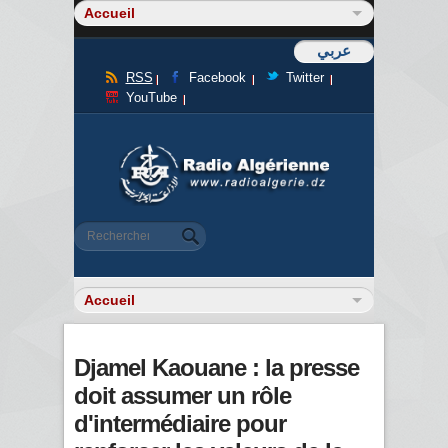
عربي
RSS
Facebook
Twitter
YouTube
Formulaire de recherche
Rechercher
Djamel Kaouane : la presse
doit assumer un rôle
d'intermédiaire pour