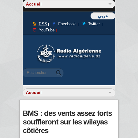
عربي
RSS
Facebook
Twitter
YouTube
Formulaire de recherche
Rechercher
BMS : des vents assez forts
souffleront sur les wilayas
côtières