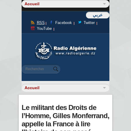
عربي
RSS
Facebook
Twitter
YouTube
Formulaire de recherche
Rechercher
Le militant des Droits de
l’Homme, Gilles Monferrand,
appelle la France à lire