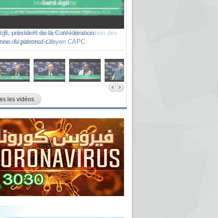
 Bouderba Président de l’association des
stes Algériens ACA
es les vidéos