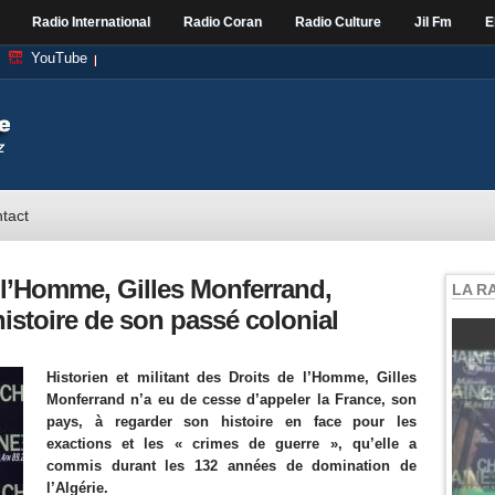
Radio International
Radio Coran
Radio Culture
Jil Fm
E
YouTube
tact
e l’Homme, Gilles Monferrand,
LA R
’histoire de son passé colonial
Historien et militant des Droits de l’Homme, Gilles
Monferrand n’a eu de cesse d’appeler la France, son
pays, à regarder son histoire en face pour les
exactions et les « crimes de guerre », qu’elle a
commis durant les 132 années de domination de
l’Algérie.