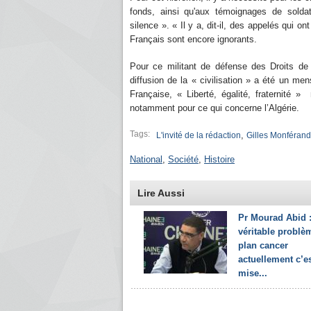
fonds, ainsi qu'aux témoignages de sold
silence ». « Il y a, dit-il, des appelés qui 
Français sont encore ignorants.
Pour ce militant de défense des Droits de
diffusion de la « civilisation » a été un men
Française, « Liberté, égalité, fraternité »
notamment pour ce qui concerne l’Algérie
Tags:
,
L'invité de la rédaction
Gilles Monférand
National
,
Société
,
Histoire
Lire Aussi
Pr Mourad Abid :
véritable problè
plan cancer
actuellement c’e
mise...