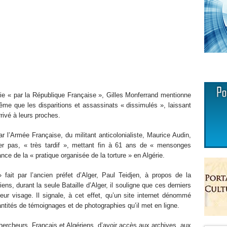
ie « par la République Française », Gilles Monferrand mentionne
même que les disparitions et assassinats « dissimulés », laissant
rivé à leurs proches.
 l’Armée Française, du militant anticolonialiste, Maurice Audin,
er pas, « très tardif », mettant fin à 61 ans de « mensonges
e de la « pratique organisée de la torture » en Algérie.
fait par l’ancien préfet d’Alger, Paul Teidjen, à propos de la
iens, durant la seule Bataille d’Alger, il souligne que ces derniers
ur visage. Il signale, à cet effet, qu’un site internet dénommé
antités de témoignages et de photographies qu’il met en ligne.
 chercheurs, Français et Algériens, d’avoir accès aux archives, aux