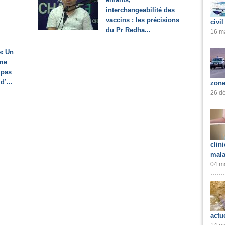
interchangeabilité des
vaccins : les précisions
civil
du Pr Redha...
16 ma
 « Un
me
 pas
d’...
zone
26 dé
clin
mala
04 ma
actu