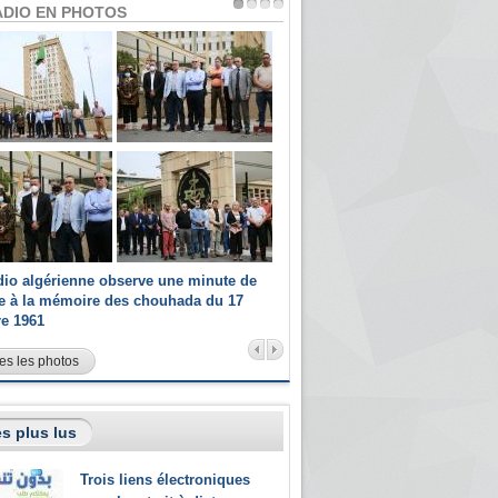
ADIO EN PHOTOS
dio algérienne observe une minute de
Les champions paralympiques 
ce à la mémoire des chouhada du 17
Radio Algérienne et recrutés 
re 1961
sportifs
es les photos
s plus lus
Trois liens électroniques