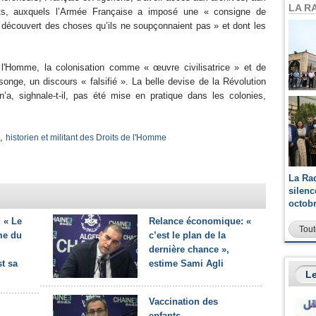
LA R
ats, auxquels l’Armée Française a imposé une « consigne de
ont découvert des choses qu’ils ne soupçonnaient pas » et dont les
 l'Homme, la colonisation comme « œuvre civilisatrice » et de
songe, un discours « falsifié ». La belle devise de la Révolution
 n’a, sighnale-t-il, pas été mise en pratique dans les colonies,
.
,
historien et militant des Droits de l'Homme
La Ra
silen
octob
 « Le
Relance économique: «
Tout
me du
c’est le plan de la
dernière chance »,
st sa
estime Sami Agli
Le
Vaccination des
enfants,