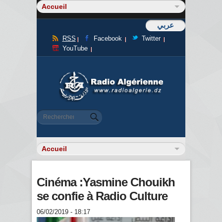
عربي
RSS
Facebook
Twitter
YouTube
Formulaire de recherche
Rechercher
Cinéma :Yasmine Chouikh
se confie à Radio Culture
06/02/2019 - 18:17