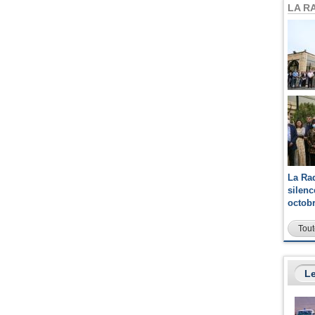
LA R
La Ra
silen
octob
Tout
Le