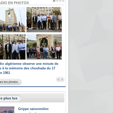
ADIO EN PHOTOS
dio algérienne observe une minute de
Les champions paralympiques 
ce à la mémoire des chouhada du 17
Radio Algérienne et recrutés 
re 1961
sportifs
es les photos
s plus lus
Grippe saisonnière: