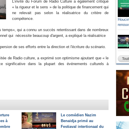
L’invité du Forum de Radio Culture a également critiqué
« la rigueur et le sens » de la politique de financement qui
ne relevait pas selon la réalisatrice du critère de
compétence.
Houcin
renouv
des temps», qui a connu un succès retentissant dans de nombreux
nel qui nécessite beaucoup d'argent, a expliqué la réalisatrice
sion de ses efforts entre la direction et l'écriture du scénario.
vitée de Radio culture, a exprimé son optimisme ajoutant que « le
Tout
e significative dans la plupart des événements culturels à
erture
Le comédien Nazim
es à
Benaidja primé au
tembre
Festiaval intertionaal du