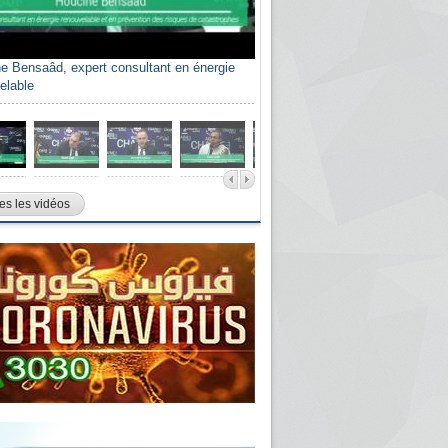
e Bensaâd, expert consultant en énergie
elable
es les vidéos