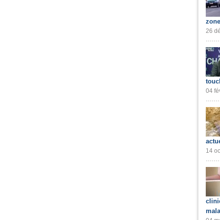
zone
26 dé
touc
04 fé
actu
14 oc
clin
mala