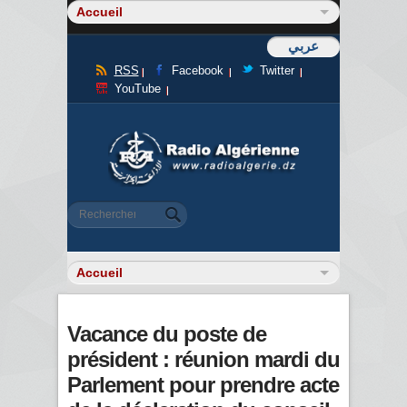
عربي
RSS
Facebook
Twitter
YouTube
Formulaire de recherche
Rechercher
Vacance du poste de
président : réunion mardi du
Parlement pour prendre acte