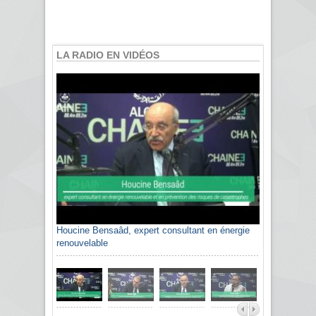
LA RADIO EN VIDÉOS
Houcine Bensaâd, expert consultant en énergie
Sami Agli, président de la Confédération
renouvelable
algérienne du patronat citoyen CAPC