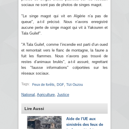
sociaux ne sont pas de photos de singes magot.
"Le singe magot qui vit en Algérie n’a pas de
queue", a-t-il précisé. Nous n’avons enregistré
aucune perte de singe magot qui vit à Yakouren et
Tala Guilef".
"A Tala Guilef, comme l’incendie est parti d’un oued
et remontait vers le flanc de montagne, la faune a
fuit les flammes. Nous n’avons pas trouvé de
restes d’animaux brulés", a-t-il assuré, regrettant
les "fausse informations" colportées sur les
réseaux sociaux.
Tags:
,
,
Feux de forêts
DGF
Tizi Ouzou
National
,
Agriculture
,
Justice
Lire Aussi
Aide de l'UE aux
sinistrés des feux de