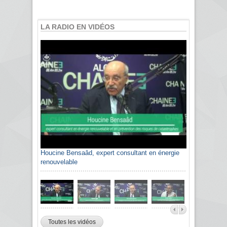
LA RADIO EN VIDÉOS
Houcine Bensaâd, expert consultant en énergie
Sami Agli, président de la Confédération
renouvelable
algérienne du patronat citoyen CAPC
Toutes les vidéos