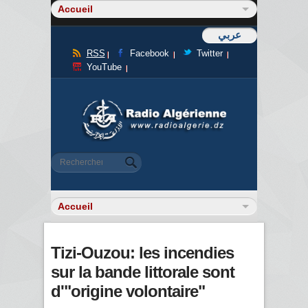
عربي
RSS
Facebook
Twitter
YouTube
Formulaire de recherche
Rechercher
Tizi-Ouzou: les incendies
sur la bande littorale sont
d'"origine volontaire"