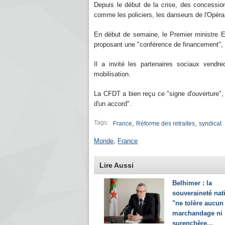
Depuis le début de la crise, des concessions
comme les policiers, les danseurs de l'Opéra, 
En début de semaine, le Premier ministre E
proposant une "conférence de financement", s
Il a invité les partenaires sociaux vendr
mobilisation.
La CFDT a bien reçu ce "signe d'ouverture", a
d'un accord".
Tags:
,
,
France
Réforme des retraites
syndicat
Monde
,
France
Lire Aussi
Belhimer : la
souveraineté nat
"ne tolère aucun
marchandage ni
surenchère...