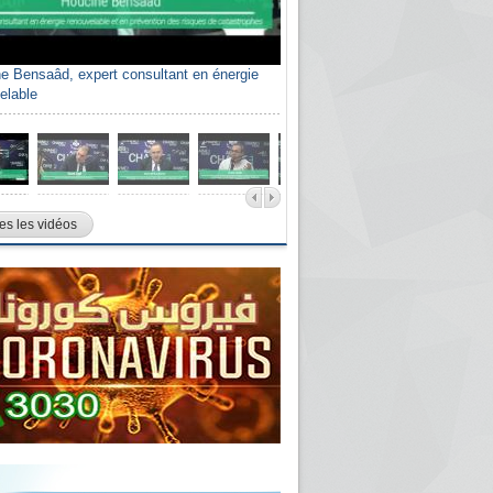
e Bensaâd, expert consultant en énergie
elable
es les vidéos