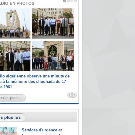
ADIO EN PHOTOS
dio algérienne observe une minute de
Les champions paralympiques 
ce à la mémoire des chouhada du 17
Radio Algérienne et recrutés 
re 1961
sportifs
es les photos
s plus lus
Services d'urgence et