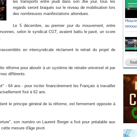
les transports entre jeudi dans son 36e jour, tous les
regards seront braqués sur le niveau de mobilisation lors
des nombreuses manifestations attendues.
Houcin
Le 5 décembre, au premier jour du mouvement, entre
renouv
personnes, selon le syndicat CGT, avaient battu le pavé, un score
.
ssemblés en intersyndicale réclament le retrait du projet de
Tout
te réforme pour aboutir à un système de retraite universel et par
imes différents.
t" - 64 ans - pour inciter financièrement les Français à travailler
 actuellement fixé à 62 ans.
ient le principe général de la réforme, est fermement opposée à
erture", son numéro un Laurent Berger a fixé pour préalable aux
e cette mesure d'âge pivot.