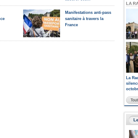
LA R
Manifestations anti-pass
nce
sanitaire à travers la
France
La Ra
silen
octob
Tout
Le