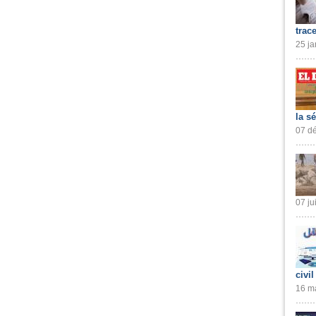
trac
25 ja
la s
07 dé
07 ju
civil
16 ma